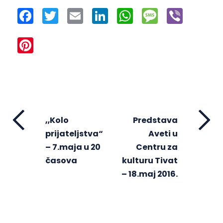
Facebook
Twitter
Email
LinkedIn
WhatsApp
Message
Viber
Pinterest
„Kolo
Predstava
prijateljstva“
Aveti u
– 7.maja u 20
Centru za
časova
kulturu Tivat
– 18.maj 2016.