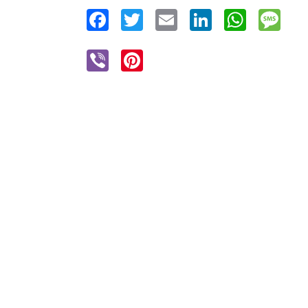
Facebook
Twitter
Email
LinkedIn
WhatsAp
Mes
Viber
Pinterest