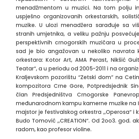
menadžmentom u muzici. Na tom polju i
uspješno organizovanih orkestarskih, solis
muzike. U ulozi menadžera sarađuje sa vi
stranih umjetnika, a veliku pažnju posvećuje 
perspektivnih crnogorskih muzičara u proce
sad je bio angažovan u nekoliko navrata k
orkestara: Kotor Art, AMA Perast, Nikšić Gui
Teatar”, a u periodu od 2005-2011 i na organ
Kraljevskom pozorištu “Zetski dom” na Cetin
kompozitora Crne Gore, Potpredsjednik Sin
član Predsjedništva Crnogorske Panevro
međunarodnom kampu kamerne muzike na Iv
majstor je festivalskog orkestra ,,Operosa“
Budo Tomović ,,CREATION“.
Od 2oo3. god. a
radom, kao profesor violine.