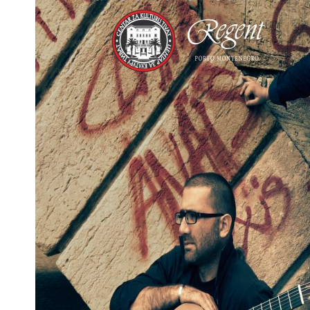
p
sage