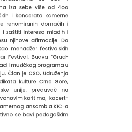
ma iza sebe više od 4oo
tičkih i koncerata kamerne
še renomiranih domaćih i
i zaštiti interesa mladih i
su njihove afirmacije. Do
ao menadžer festivalskih
tar Festival, Budva “Grad-
izaciji muzičkog programa u
ju.
Član je CSO, Udruženja
dikata kulture Crne Gore,
pske unije, predavač na
anovim koritima, kocert-
 i kamernog ansambla KIC-a
ktivno se bavi pedagoškim