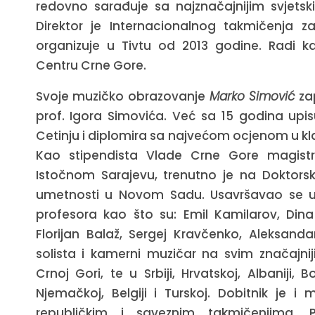
redovno sarađuje sa najznačajnijim svjetsk
Direktor je Internacionalnog takmičenja z
organizuje u Tivtu od 2013 godine. Radi
Centru Crne Gore.
Svoje muzičko obrazovanje
Marko Simović
zap
prof. Igora Simovića. Već sa 15 godina upi
Cetinju i diplomira sa najvećom ocjenom u kl
Kao stipendista Vlade Crne Gore magistri
Istočnom Sarajevu, trenutno je na Doktorsk
umetnosti u Novom Sadu. Usavršavao se u z
profesora kao što su: Emil Kamilarov, Dina 
Florijan Balaž, Sergej Kravčenko, Aleksand
solista i kamerni muzičar na svim značajni
Crnoj Gori, te u Srbiji, Hrvatskoj, Albaniji, B
Njemačkoj, Belgiji i Turskoj. Dobitnik je 
republičkim i saveznim takmičenjima. 