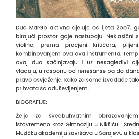
Duo MarGo aktivno djeluje od ljeta 2oo7. god
birajući prostor gdje nastupaju. Neklasični
violina, prema procjeni kritičara, plij
kombinovanjem ova dva instrumenta, temp
ovaj duo sačinjavaju i uz nesagledivi di
vladaju, u rasponu od renesanse pa do današ
pravo osvježenje, kako za same izvođače tako
prihvata sa oduševljenjem.
BIOGRAFIJE:
Ž
elja za sveobuhvatnim obrazovanj
istovremeno kroz Gimnaziju u Nik
š
i
ć
u i Sredn
Muzi
č
ku akademiju zavr
š
ava u Sarajevu u klas