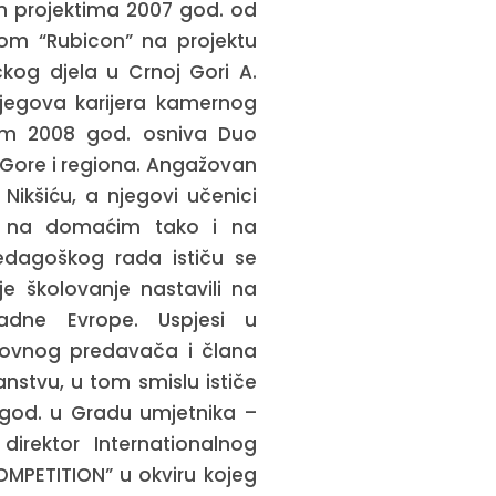
m projektima
2007
god
.
od
tom
“
Rubicon
”
na projektu
č
kog djela u Crnoj Gori A
.
njegova karijera kamernog
em 2008 god. osniva Duo
Gore i regiona. Angažovan
 Nikšiću, a njegovi učenici
ko na domaćim tako i na
edagoškog rada ističu se
je školovanje nastavili na
adne Evrope. Uspjesi u
dovnog predavača i člana
anstvu, u tom smislu ističe
2 god. u Gradu umjetnika –
direktor Internationalnog
OMPETITION” u okviru kojeg