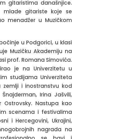
im gitaristima današnjice.
a mlade gitariste koje se
 kao menadžer u Muzičkom
očinje u Podgorici, u klasi
suje Muzičku Akademiju na
asi prof. Romana Simovića.
rao je na Univerzitetu u
im studijama Univerziteta
emlji i inostranstvu kod
Šnajderman, Irina Jašvili,
ar Ostrovsky. Nastupa kao
jim scenama i festivalima
osni i Hercegovini, Ukrajini,
i mnogobrojnih nagrada na
Profesionalno se bavi i