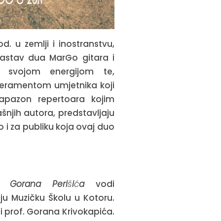
. u zemlji i inostranstvu,
 sastav dua MarGo gitara i
eni svojom energijom te,
eramentom umjetnika koji
japazon repertoara kojim
njih autora, predstavljaju
 i za publiku koja ovaj duo
em
Gorana
Peri
š
i
ć
a
vodi
ju Muzi
č
ku
Š
kolu u Kotoru
.
i prof
.
Gorana Krivokapi
ć
a
.