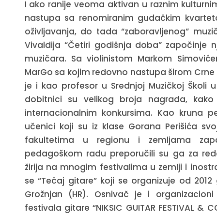
I ako ranije veoma aktivan u raznim kulturni
nastupa sa renomiranim guda
č
kim kvarte
o
ž
ivljavanja
,
do tada
“
zaboravljenog
”
muzi
Vivaldija
“Č
etiri godi
š
nja doba
”
zapo
č
inje 
muzi
č
ara
.
Sa violinistom Markom Simović
MarGo sa kojim redovno nastupa širom Crne 
je i kao profesor u Srednjoj Muzičkoj Školi u
dobitnici su velikog broja nagrada, ka
internacionalnim konkursima. Kao kruna p
učenici koji su iz klase Gorana Perišića svo
fakultetima u regionu i zemljama zap
pedagoškom radu preporučili su ga za re
žirija na mnogim festivalima u zemlji i inostr
se “Tečaj gitare” koji se organizuje od 201
Grožnjan (HR). Osnivač je i organizacioni 
festivala gitare “NIKSIC GUITAR FESTIVAL & C