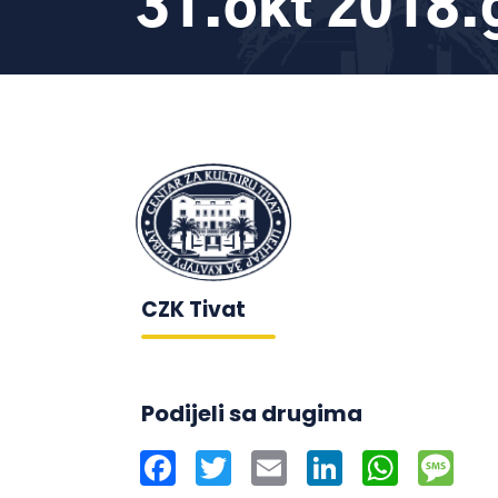
31.okt 2018.
CZK Tivat
Podijeli sa drugima
Facebook
Twitter
Email
LinkedIn
WhatsAp
Mes