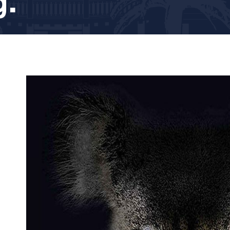
g.
p
sage