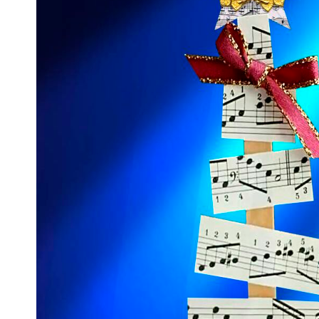
p
sage