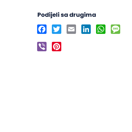
Podijeli sa drugima
Facebook
Twitter
Email
LinkedIn
WhatsAp
Mes
Viber
Pinterest