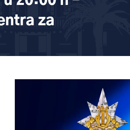
u 20:00 h –
entra za