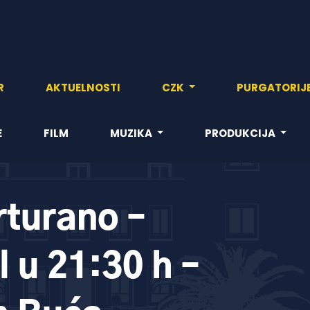
R
AKTUELNOSTI
CZK
PURGATORIJ
E
FILM
MUZIKA
PRODUKCIJA
turano –
l u 21:30 h –