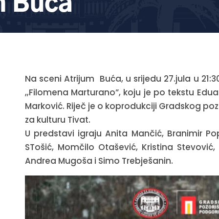
m Buća
Na sceni Atrijum Buća, u srijedu 27.jula u 21
„Filomena Marturano”, koju je po tekstu Edua
Marković. Riječ je o koprodukciji Gradskog poz
za kulturu Tivat.
U predstavi igraju Anita Mančić, Branimir Po
STošić, Momčilo Otašević, Kristina Stevović,
Andrea Mugoša i Simo Trebješanin.
p
sage