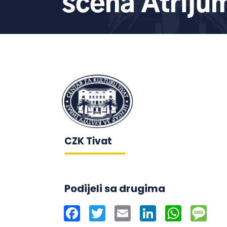
scena Atriju
CZK Tivat
Podijeli sa drugima
Facebook
Twitter
Email
LinkedIn
WhatsAp
Mes