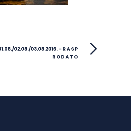
.08./02.08./03.08.2016. – R A S P
R O D A T O