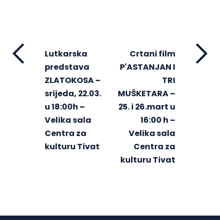
Lutkarska
Crtani film
predstava
P'ASTANJAN I
ZLATOKOSA –
TRI
srijeda, 22.03.
MUŠKETARA –
u 18:00h –
25. i 26.mart u
Velika sala
16:00 h –
Centra za
Velika sala
kulturu Tivat
Centra za
kulturu Tivat