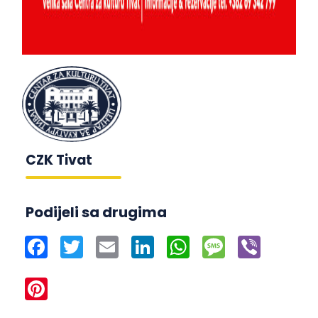
CZK Tivat
Podijeli sa drugima
Facebook
Twitter
Email
LinkedIn
WhatsApp
Message
Viber
Pinterest