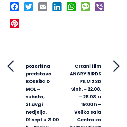
Facebook
Twitter
Email
LinkedIn
WhatsApp
Message
Viber
Pinterest
pozorišna
Crtani film
predstava
ANGRY BIRDS
BOKEŠKI D
FILM 2 3D
MOL –
Sinh. – 22.08.
subota,
– 28.08. u
31.avg i
19:00 h –
nedjelja,
Velika sala
01.sept u 21:00
Centra za