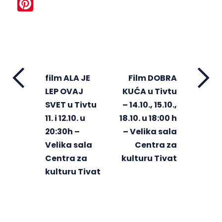
Pinterest
film ALA JE
Film DOBRA
LEP OVAJ
KUĆA u Tivtu
SVET u Tivtu
– 14.10., 15.10.,
11. i 12.10. u
18.10. u 18:00 h
20:30h –
– Velika sala
Velika sala
Centra za
Centra za
kulturu Tivat
kulturu Tivat