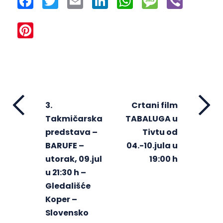
Pinterest
3.
Crtani film
Takmičarska
TABALUGA u
predstava –
Tivtu od
BARUFE –
04.-10.jula u
utorak, 09.jul
19:00 h
u 21:30 h –
Gledališće
Koper –
Slovensko