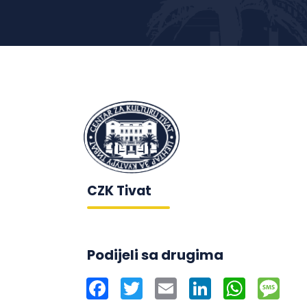
CZK Tivat
Podijeli sa drugima
Facebook
Twitter
Email
LinkedIn
WhatsAp
Mes