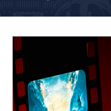
p
sage