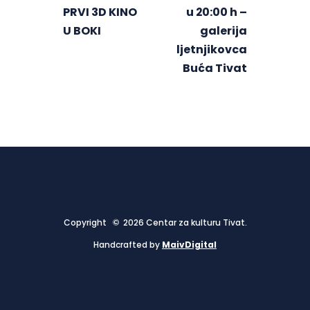
PRVI 3D KINO
u 20:00 h –
U BOKI
galerija
ljetnjikovca
Buća Tivat
Copyright © 2026 Centar za kulturu Tivat.
Handcrafted by
MaivDigital