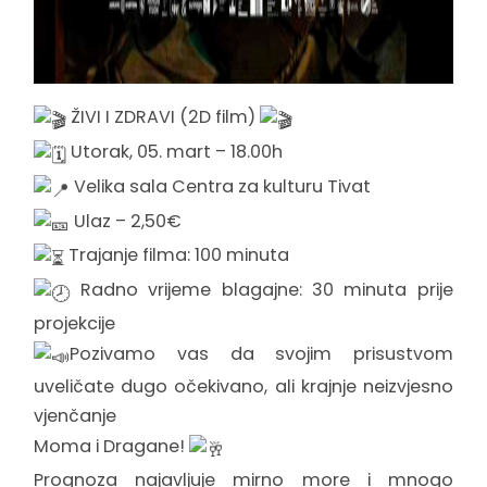
ŽIVI I ZDRAVI (2D film)
Utorak, 05. mart – 18.00h
Velika sala Centra za kulturu Tivat
Ulaz – 2,50€
Trajanje filma: 100 minuta
Radno vrijeme blagajne: 30 minuta prije
projekcije
Pozivamo vas da svojim prisustvom
uveličate dugo očekivano, ali krajnje neizvjesno
vjenčanje
Moma i Dragane!
Prognoza najavljuje mirno more i mnogo