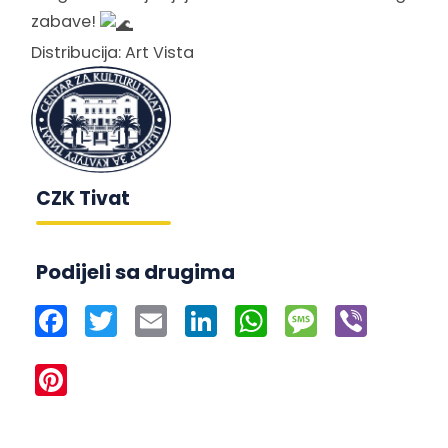
zabave!
Distribucija: Art Vista
CZK Tivat
Podijeli sa drugima
Facebook
Twitter
Email
LinkedIn
WhatsApp
Message
Viber
Pinterest