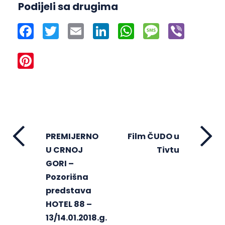
Podijeli sa drugima
Facebook
Twitter
Email
LinkedIn
WhatsApp
Message
Viber
Pinterest
PREMIJERNO
Film ČUDO u
U CRNOJ
Tivtu
GORI –
Pozorišna
predstava
HOTEL 88 –
13/14.01.2018.g.