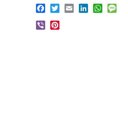
Facebook
Twitter
Email
LinkedIn
WhatsAp
Mes
Viber
Pinterest