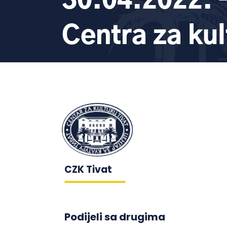
30.04.2022. –
Centra za kul
CZK Tivat
Podijeli sa drugima