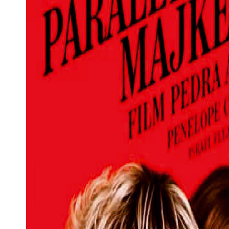
p
sage