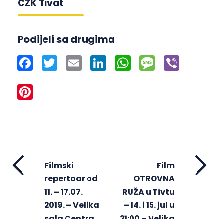
CZK Tivat
Podijeli sa drugima
Facebook
Twitter
Email
LinkedIn
WhatsApp
Message
Viber
Pinterest
Filmski
Film
repertoar od
OTROVNA
11. – 17.07.
RUŽA u Tivtu
2019. – Velika
– 14. i 15. jul u
sala Centra
21:00 – Velika