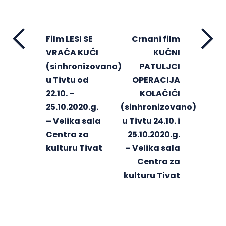
Film LESI SE
Crnani film
VRAĆA KUĆI
KUĆNI
(sinhronizovano)
PATULJCI
u Tivtu od
OPERACIJA
22.10. –
KOLAČIĆI
25.10.2020.g.
(sinhronizovano)
– Velika sala
u Tivtu 24.10. i
Centra za
25.10.2020.g.
kulturu Tivat
– Velika sala
Centra za
kulturu Tivat