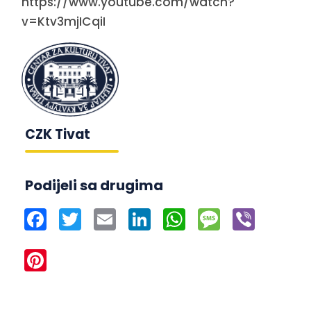
https://www.youtube.com/watch?
v=Ktv3mjICqiI
CZK Tivat
Podijeli sa drugima
Facebook
Twitter
Email
LinkedIn
WhatsApp
Message
Viber
Pinterest