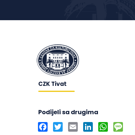
CZK Tivat
Podijeli sa drugima
Facebook
Twitter
Email
LinkedIn
WhatsAp
Mes