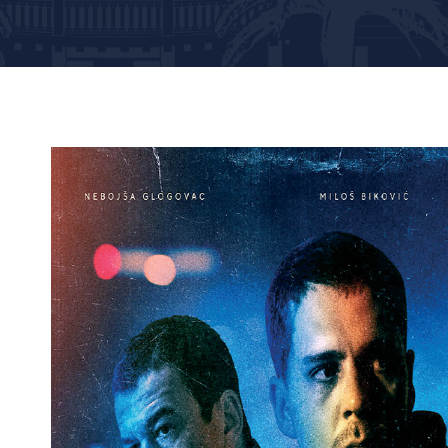
p
sage