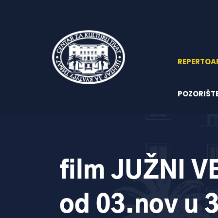
REPERTOA
POZORIŠT
film JUŽNI V
od 03.nov u 