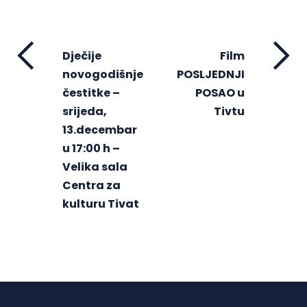
Dječije
Film
novogodišnje
POSLJEDNJI
čestitke –
POSAO u
srijeda,
Tivtu
13.decembar
u 17:00 h –
Velika sala
Centra za
kulturu Tivat