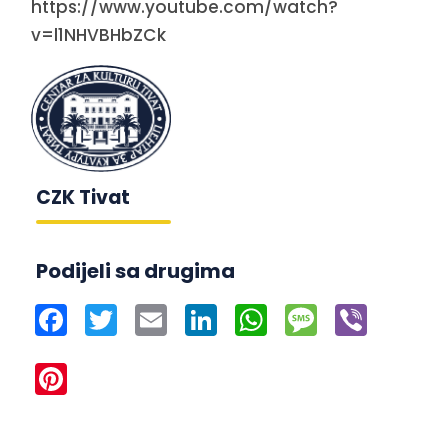
https://www.youtube.com/watch?
v=l1NHVBHbZCk
CZK Tivat
Podijeli sa drugima
Facebook
Twitter
Email
LinkedIn
WhatsApp
Message
Viber
Pinterest