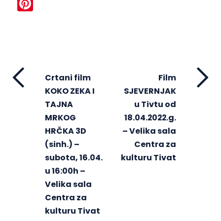
Pinterest
Crtani film
Film
KOKO ZEKA I
SJEVERNJAK
TAJNA
u Tivtu od
MRKOG
18.04.2022.g.
HRČKA 3D
– Velika sala
(sinh.) –
Centra za
subota, 16.04.
kulturu Tivat
u 16:00h –
Velika sala
Centra za
kulturu Tivat