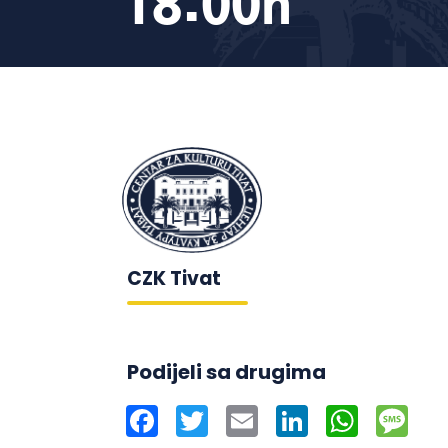
18:00h
CZK Tivat
Podijeli sa drugima
Facebook
Twitter
Email
LinkedIn
WhatsAp
Mes