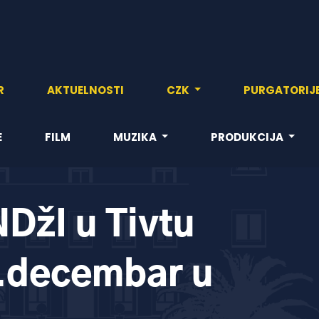
R
AKTUELNOSTI
CZK
PURGATORIJ
E
FILM
MUZIKA
PRODUKCIJA
DžI u Tivtu
8.decembar u