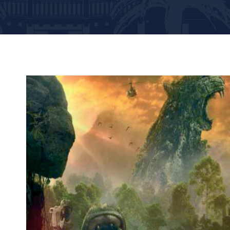
p
sage