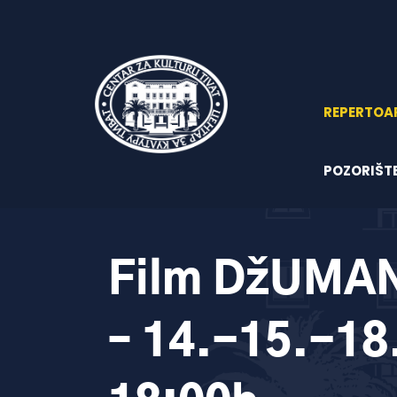
REPERTOA
POZORIŠT
Film DžUMAN
– 14.-15.-1