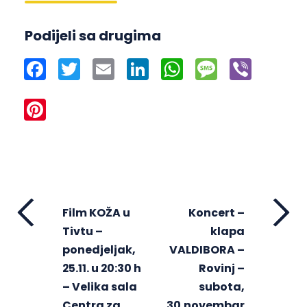
Podijeli sa drugima
Facebook
Twitter
Email
LinkedIn
WhatsApp
Message
Viber
Pinterest
Film KOŽA u
Koncert –
Tivtu –
klapa
ponedjeljak,
VALDIBORA –
25.11. u 20:30 h
Rovinj –
– Velika sala
subota,
Centra za
30.novembar