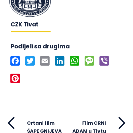
CZK Tivat
Podijeli sa drugima
Facebook
Twitter
Email
LinkedIn
WhatsApp
Message
Viber
Pinterest
Crtani film
Film CRNI
ŠAPE GNIJEVA
ADAM u Tivtu