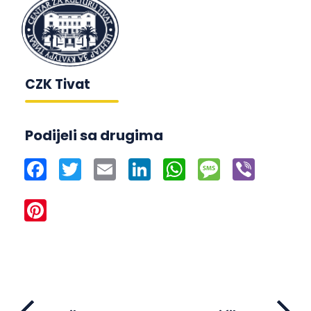
CZK Tivat
Podijeli sa drugima
Facebook
Twitter
Email
LinkedIn
WhatsApp
Message
Viber
Pinterest