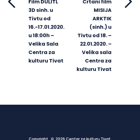
Film DULITL
Crtani film
3D sinh. u
MISIJA
Tivtu od
ARKTIK
16.-17.01.2020.
(sinh.) u
u 18:00h –
Tivtu od 18. –
Velika Sala
22.01.2020. –
Centra za
Velika sala
kulturu Tivat
Centra za
kulturu Tivat
Copyright © 2026 Centar za kulturu Tivat.