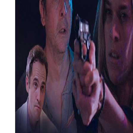
p
sage