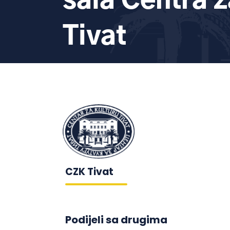
sala Centra z
Tivat
CZK Tivat
Podijeli sa drugima