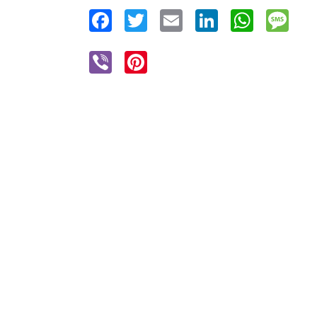
Facebook
Twitter
Email
LinkedIn
WhatsAp
Mes
Viber
Pinterest