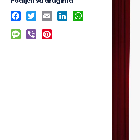
Podijeli sa drugima
Facebook
Twitter
Email
LinkedIn
WhatsApp
Message
Viber
Pinterest