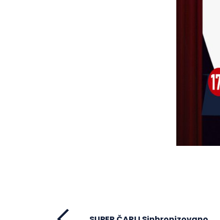
SUPER ČARLI Sinhronizovano