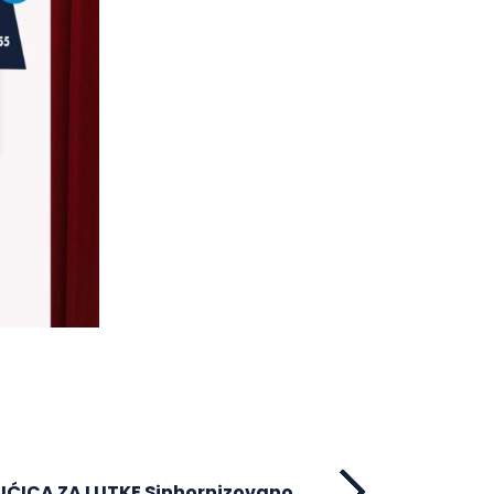
UĆICA ZA LUTKE Sinhornizovano