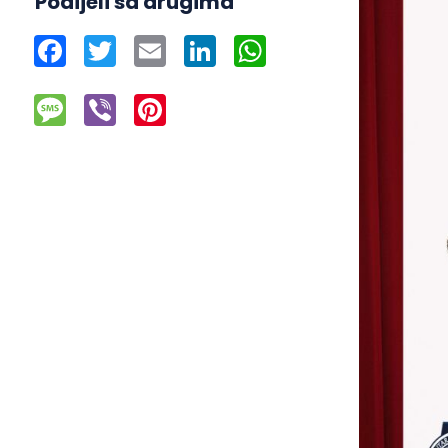
Podijeli sa drugima
Facebook
Twitter
Email
LinkedIn
WhatsApp
Message
Viber
Pinterest