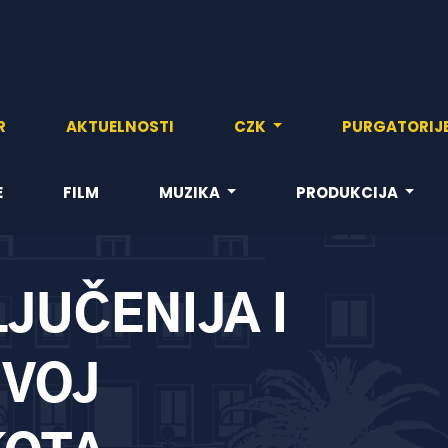
R
AKTUELNOSTI
CZK
PURGATORIJ
E
FILM
MUZIKA
PRODUKCIJA
LJUČENIJA I
ZVOJ