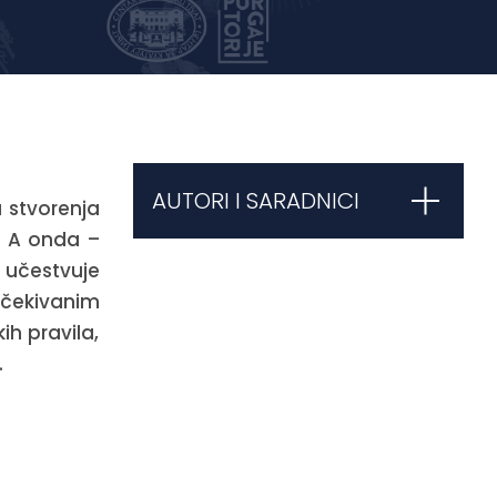
AUTORI I SARADNICI
a stvorenja
e. A onda –
 učestvuje
ekivanim
ih pravila,
.