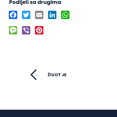
Podijeli sa drugima
Facebook
Twitter
Email
LinkedIn
WhatsApp
Message
Viber
Pinterest
ŽIVOT JE