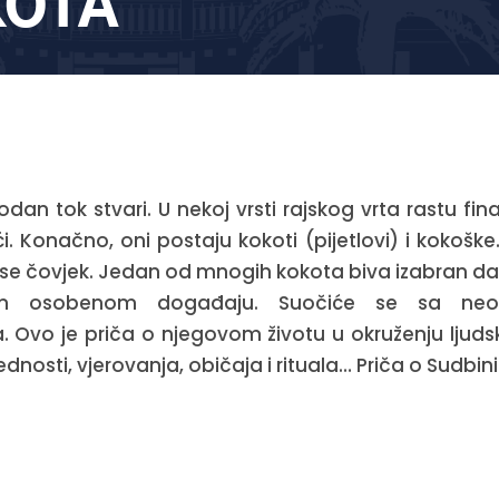
KOTA
irodan tok stvari. U nekoj vrsti rajskog vrta rastu fin
ći. Konačno, oni postaju kokoti (pijetlovi) i kokošk
e se čovjek. Jedan od mnogih kokota biva izabran da
m osobenom događaju. Suočiće se sa neoč
. Ovo je priča o njegovom životu u okruženju ljudsk
ednosti, vjerovanja, običaja i rituala… Priča o Sudbini