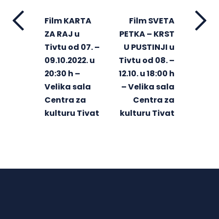
Film KARTA
Film SVETA
ZA RAJ u
PETKA – KRST
Tivtu od 07. –
U PUSTINJI u
09.10.2022. u
Tivtu od 08. –
20:30 h –
12.10. u 18:00 h
Velika sala
– Velika sala
Centra za
Centra za
kulturu Tivat
kulturu Tivat