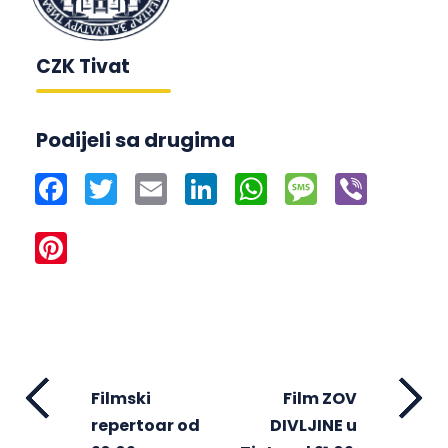
CZK Tivat
Podijeli sa drugima
Facebook
Twitter
Email
LinkedIn
WhatsApp
Message
Viber
Pinterest
Filmski
Film ZOV
repertoar od
DIVLJINE u