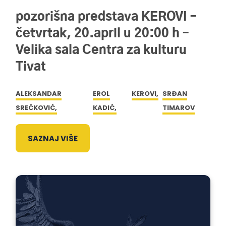
pozorišna predstava KEROVI –
četvrtak, 20.april u 20:00 h –
Velika sala Centra za kulturu
Tivat
ALEKSANDAR
EROL
KEROVI,
SRĐAN
SREĆKOVIĆ,
KADIĆ,
TIMAROV
SAZNAJ VIŠE