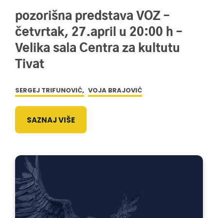
pozorišna predstava VOZ –
četvrtak, 27.april u 20:00 h –
Velika sala Centra za kultutu
Tivat
SERGEJ TRIFUNOVIĆ,
VOJA BRAJOVIĆ
SAZNAJ VIŠE