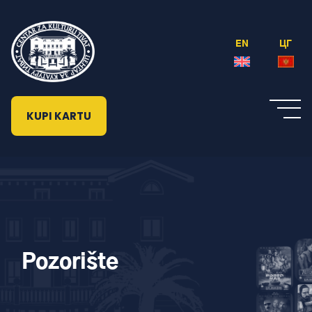
EN
ЦГ
KUPI KARTU
Pozorište