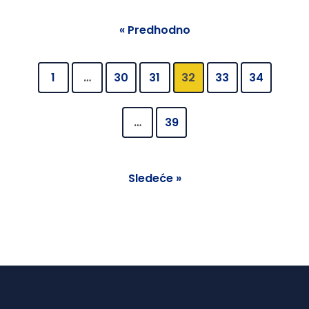
« Predhodno
1
…
30
31
32
33
34
…
39
Sledeće »