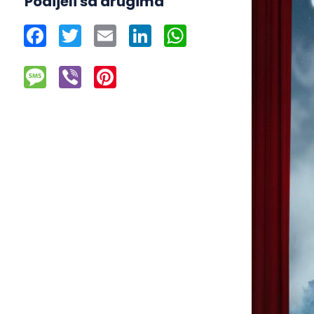
Podijeli sa drugima
Facebook
Twitter
Email
LinkedIn
WhatsApp
Message
Viber
Pinterest