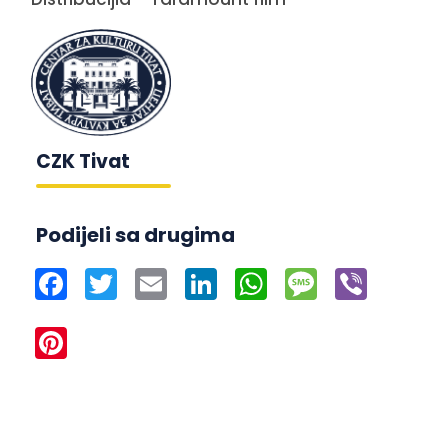
CZK Tivat
Podijeli sa drugima
Facebook
Twitter
Email
LinkedIn
WhatsApp
Message
Viber
Pinterest