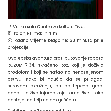
📍 Velika sala Centra za kulturu Tivat
⏳ Trajanje filma: 1h 41m
🕣 Radno vrijeme blagajne: 30 minuta prije
projekcije
Ova epska avantura prati putovanje robota
ROZUM 7134, skraćeno Roz, koji je doživio
brodolom i koji se našao na nenaseljenom
ostrvu. Kako bi naučio da se prilagodi
surovom okruženju, on postepeno gradi
odnos sa životinjama koje tamo žive i tako
postaje roditelj malom guščetu.
Distribucijia – Taramount film