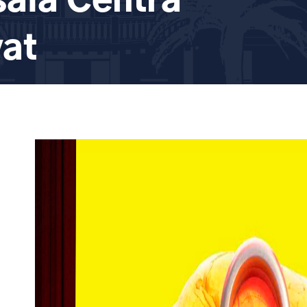
sala Centra
vat