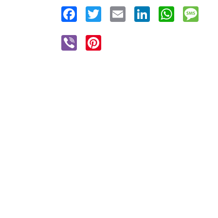
Facebook
Twitter
Email
LinkedIn
WhatsAp
Mes
Viber
Pinterest