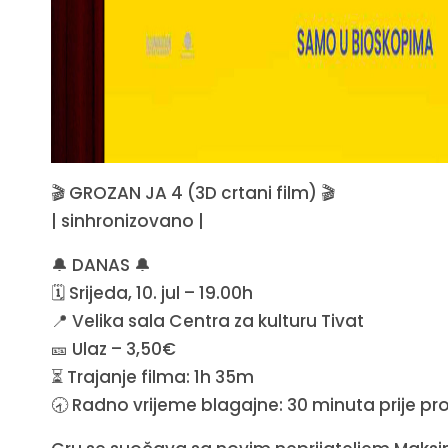
🎬 GROZAN JA 4 (3D crtani film) 🎬
| sinhronizovano |
🔔 DANAS 🔔
🗓️ Srijeda, 10. jul – 19.00h
📍 Velika sala Centra za kulturu Tivat
🎫 Ulaz – 3,50€
⏳ Trajanje filma: 1h 35m
🕣 Radno vrijeme blagajne: 30 minuta prije pro