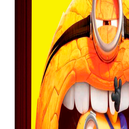
p
sage