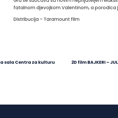
Gru se suočava sa novim neprijateljem Mak
fatalnom djevojkom Valentinom, a porodica j
Distribucija – Taramount film
ka sala Centra za kulturu
2D film BAJKERI – JUL