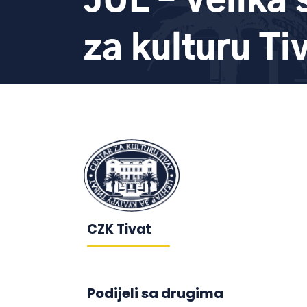
JUL – Velika 
za kulturu Ti
CZK Tivat
Podijeli sa drugima