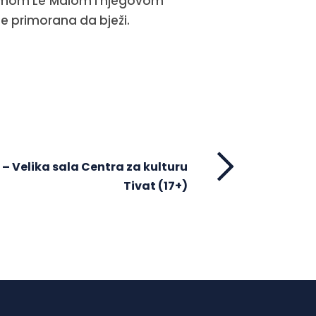
simom Le Malom i njegovom
e primorana da bježi.
 – Velika sala Centra za kulturu
Tivat (17+)