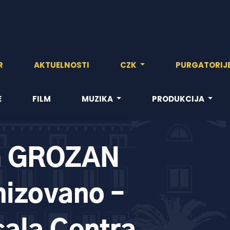
R
AKTUELNOSTI
CZK
PURGATORIJ
E
FILM
MUZIKA
PRODUKCIJA
lm GROZAN
nizovano –