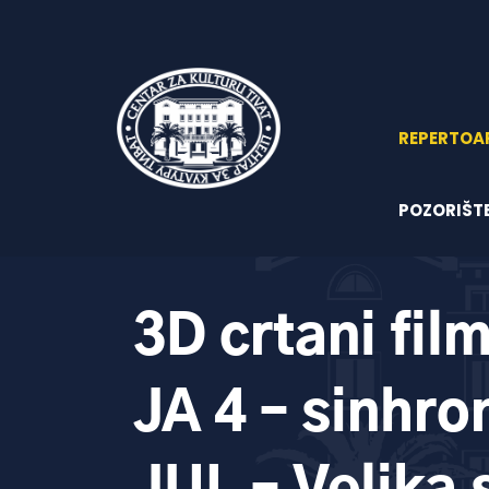
REPERTOA
POZORIŠT
3D crtani fi
JA 4 – sinhro