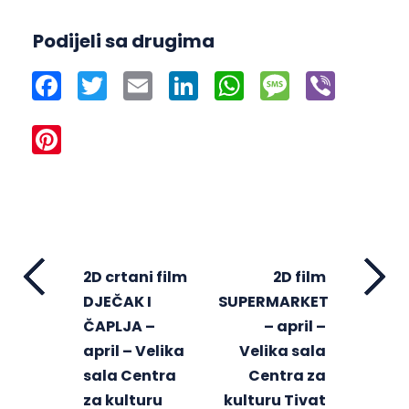
Podijeli sa drugima
Facebook
Twitter
Email
LinkedIn
WhatsApp
Message
Viber
Pinterest
2D crtani film
2D film
DJEČAK I
SUPERMARKET
ČAPLJA –
– april –
april – Velika
Velika sala
sala Centra
Centra za
za kulturu
kulturu Tivat