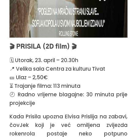
🎬 PRISILA (2D film) 🎬
🗓️ Utorak, 23. april – 20.30h
📍 Velika sala Centra za kulturu Tivat
🎫 Ulaz – 2,50€
⏳ Trajanje filma: 113 minuta
🕗 Radno vrijeme blagajne: 30 minuta prije
projekcije
Kada Prisila upozna Elvisa Prislija na zabavi,
čovJek koji je već omiljena zvijezda
rokenrola postaje neko potpuno