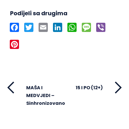
Podijeli sa drugima
Facebook
Twitter
Email
LinkedIn
WhatsApp
Message
Viber
Pinterest
MAŠA I
15 I PO (12+)
MEDVJEDI –
Sinhronizovano