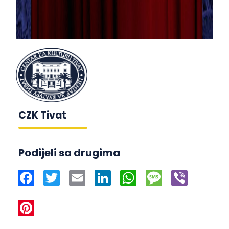
CZK Tivat
Podijeli sa drugima
Facebook
Twitter
Email
LinkedIn
WhatsApp
Message
Viber
Pinterest