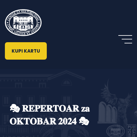
KUPI KARTU
🎭 𝐑𝐄𝐏𝐄𝐑𝐓𝐎𝐀𝐑 𝐳𝐚
𝐎𝐊𝐓𝐎𝐁𝐀𝐑 𝟐𝟎𝟐𝟒 🎭