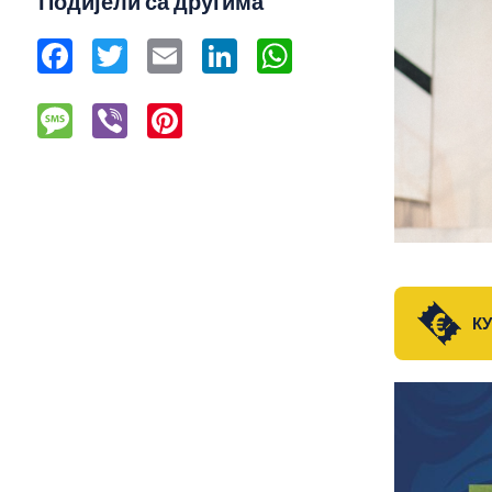
Подијели са другима
Facebook
Twitter
Email
LinkedIn
WhatsApp
Message
Viber
Pinterest
К