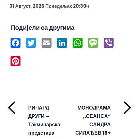
31 Август, 2026 Понедељак 20:30ч
Подијели са другима
Facebook
Twitter
Email
LinkedIn
WhatsApp
Message
Viber
Pinterest
РИЧАРД
МОНОДРАМА
ДРУГИ –
„СЕАНСА“
Такмичарска
САНДРА
представа
СИЛАЂЕВ 18+