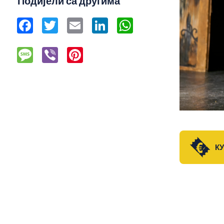
Подијели са другима
Facebook
Twitter
Email
LinkedIn
WhatsApp
Message
Viber
Pinterest
К