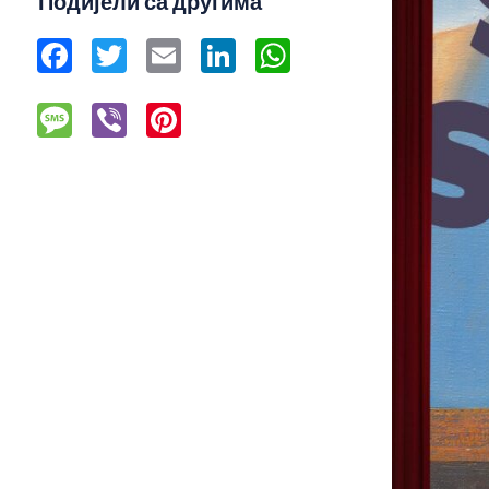
Подијели са другима
Facebook
Twitter
Email
LinkedIn
WhatsApp
Message
Viber
Pinterest