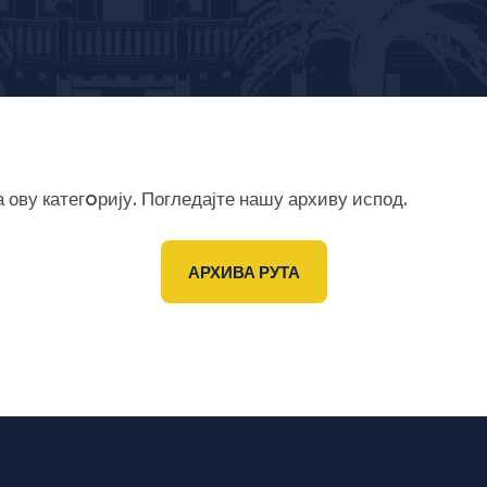
ову категoрију. Погледајте нашу архиву испод.
АРХИВА РУТА