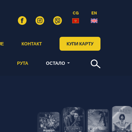
CG
EN
ЈЕ
КОНТАКТ
КУПИ КАРТУ
РУТА
ОСТАЛО