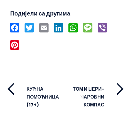
Подијели са другима
Facebook
Twitter
Email
LinkedIn
WhatsApp
Message
Viber
Pinterest
КУЋНА
ТОМ И ЏЕРИ-
ПОМОЋНИЦА
ЧАРОБНИ
(17+)
КОМПАС