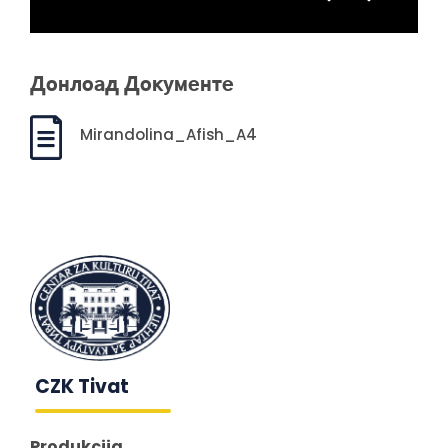
Донлоад Документе
Mirandolina_Afish_A4
CZK Tivat
Produkcija