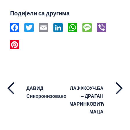
Подијели са другима
Facebook
Twitter
Email
LinkedIn
WhatsApp
Message
Viber
Pinterest
ДАВИД
ЛАЈФКОУЧ.БА
Синхронизовано
– ДРАГАН
МАРИНКОВИЋ
МАЦА