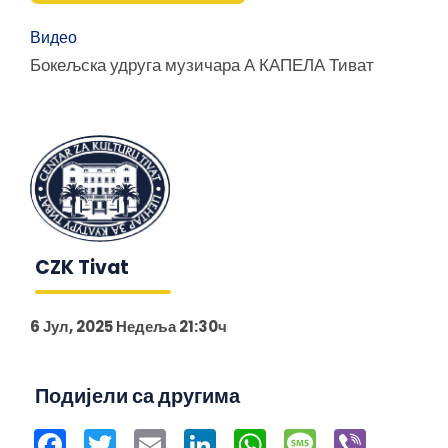
Видео
Бокељска удруга музичара А КАПЕЛА Тиват
CZK Tivat
6 Јул, 2025 Недеља 21:30ч
Подијели са другима
Facebook
Twitter
Email
LinkedIn
WhatsApp
Message
Viber