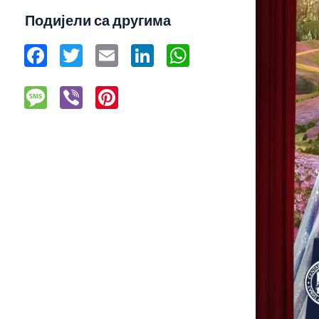
Подијели са другима
Facebook
Twitter
Email
LinkedIn
WhatsApp
Message
Viber
Pinterest