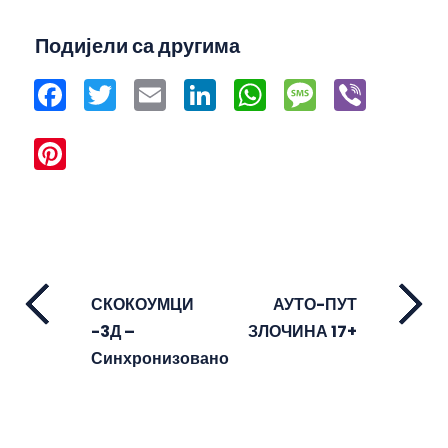
Подијели са другима
Facebook
Twitter
Email
LinkedIn
WhatsApp
Message
Viber
Pinterest
СКОКОУМЦИ
АУТО-ПУТ
-3Д –
ЗЛОЧИНА 17+
Синхронизовано