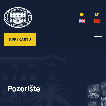
EN
ЦГ
KUPI KARTU
Pozorište